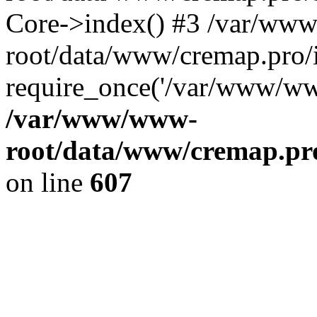
Core->index() #3 /var/ww
root/data/www/cremap.pro/
require_once('/var/www/www
/var/www/www-
root/data/www/cremap.pro
on line
607