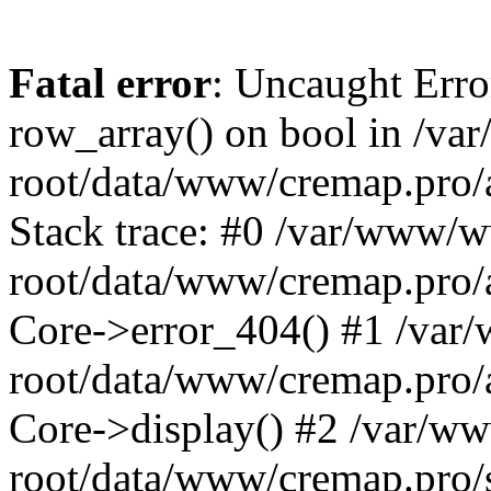
Fatal error
: Uncaught Erro
row_array() on bool in /v
root/data/www/cremap.pro/
Stack trace: #0 /var/www/
root/data/www/cremap.pro/a
Core->error_404() #1 /va
root/data/www/cremap.pro/a
Core->display() #2 /var/
root/data/www/cremap.pro/