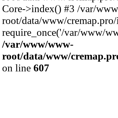
Core->index() #3 /var/ww
root/data/www/cremap.pro/
require_once('/var/www/www
/var/www/www-
root/data/www/cremap.pro
on line
607