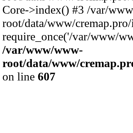
Core->index() #3 /var/ww
root/data/www/cremap.pro/
require_once('/var/www/www
/var/www/www-
root/data/www/cremap.pro
on line
607