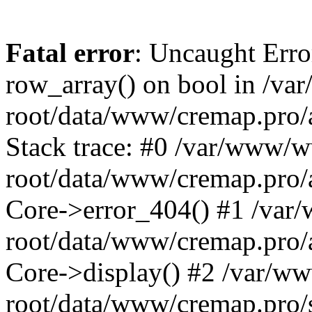
Fatal error
: Uncaught Erro
row_array() on bool in /v
root/data/www/cremap.pro/
Stack trace: #0 /var/www/
root/data/www/cremap.pro/a
Core->error_404() #1 /va
root/data/www/cremap.pro/a
Core->display() #2 /var/
root/data/www/cremap.pro/