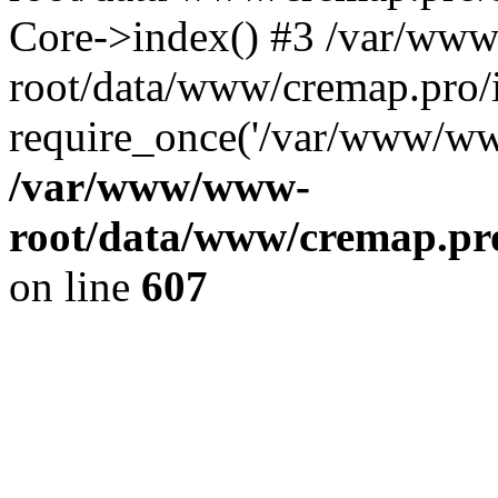
Core->index() #3 /var/ww
root/data/www/cremap.pro/
require_once('/var/www/www
/var/www/www-
root/data/www/cremap.pro
on line
607