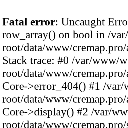
Fatal error
: Uncaught Erro
row_array() on bool in /v
root/data/www/cremap.pro/
Stack trace: #0 /var/www/
root/data/www/cremap.pro/a
Core->error_404() #1 /va
root/data/www/cremap.pro/a
Core->display() #2 /var/
root/data/www/cremap.pro/