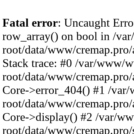
Fatal error
: Uncaught Erro
row_array() on bool in /v
root/data/www/cremap.pro/
Stack trace: #0 /var/www/
root/data/www/cremap.pro/a
Core->error_404() #1 /va
root/data/www/cremap.pro/a
Core->display() #2 /var/
root/data/www/cremap.pro/