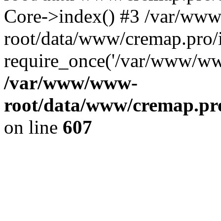
Core->index() #3 /var/ww
root/data/www/cremap.pro/
require_once('/var/www/www
/var/www/www-
root/data/www/cremap.pro
on line
607