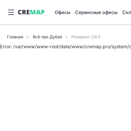
Офисы
Сервисные офисы
Ск
Error: File /var/www/www-root/data/www/cremap.pro/templa
Главная
Всё про Дубай
Резидент ОАЭ
Error: /var/www/www-root/data/www/cremap.pro/system/c