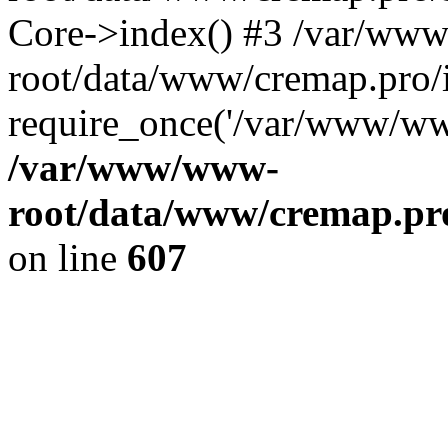
Core->index() #3 /var/ww
root/data/www/cremap.pro/
require_once('/var/www/www
/var/www/www-
root/data/www/cremap.pro
on line
607