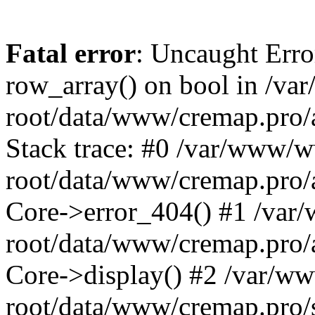
Fatal error
: Uncaught Erro
row_array() on bool in /v
root/data/www/cremap.pro/
Stack trace: #0 /var/www/
root/data/www/cremap.pro/a
Core->error_404() #1 /va
root/data/www/cremap.pro/a
Core->display() #2 /var/
root/data/www/cremap.pro/