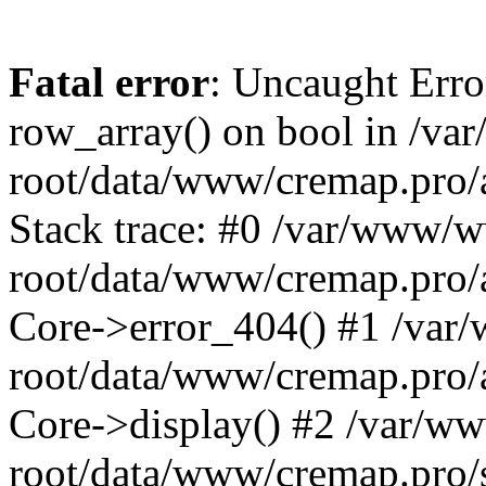
Fatal error
: Uncaught Erro
row_array() on bool in /v
root/data/www/cremap.pro/
Stack trace: #0 /var/www/
root/data/www/cremap.pro/a
Core->error_404() #1 /va
root/data/www/cremap.pro/a
Core->display() #2 /var/
root/data/www/cremap.pro/