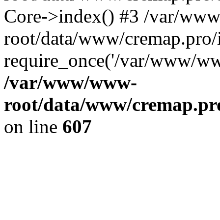
Core->index() #3 /var/ww
root/data/www/cremap.pro/
require_once('/var/www/www
/var/www/www-
root/data/www/cremap.pro
on line
607