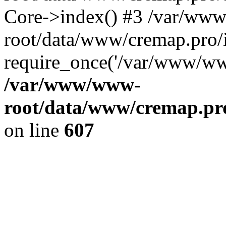
Core->index() #3 /var/ww
root/data/www/cremap.pro/
require_once('/var/www/www
/var/www/www-
root/data/www/cremap.pro
on line
607