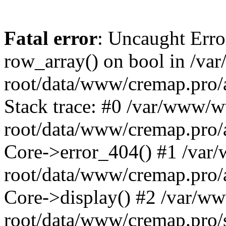
Fatal error
: Uncaught Erro
row_array() on bool in /v
root/data/www/cremap.pro/
Stack trace: #0 /var/www/
root/data/www/cremap.pro/a
Core->error_404() #1 /va
root/data/www/cremap.pro/a
Core->display() #2 /var/
root/data/www/cremap.pro/