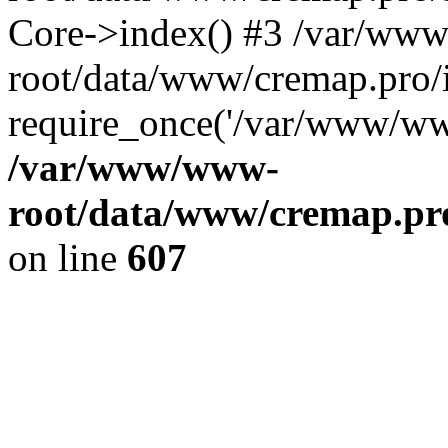
Core->index() #3 /var/ww
root/data/www/cremap.pro/
require_once('/var/www/www
/var/www/www-
root/data/www/cremap.pro
on line
607