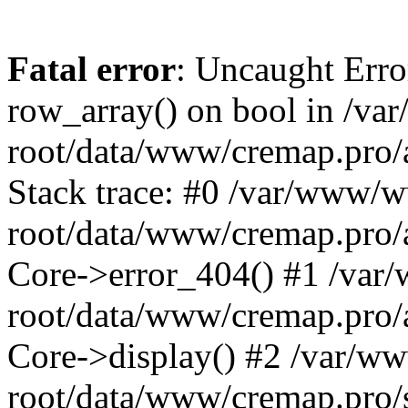
Fatal error
: Uncaught Erro
row_array() on bool in /v
root/data/www/cremap.pro/
Stack trace: #0 /var/www/
root/data/www/cremap.pro/a
Core->error_404() #1 /va
root/data/www/cremap.pro/a
Core->display() #2 /var/
root/data/www/cremap.pro/